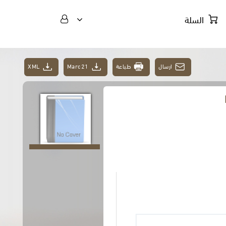
السلة
XML
Marc21
طباعة
ارسال