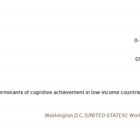
0
erminants of cognitive achievement in low-income countrie
Washington,D.C, [UNITED STATES]: Worl