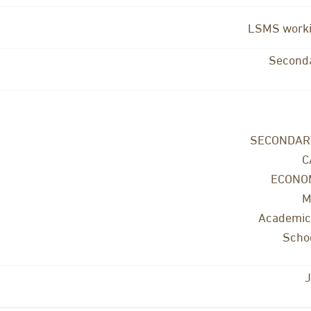
LSMS worki
Seconda
SECONDAR
C
ECONO
M
Academic
Scho
J