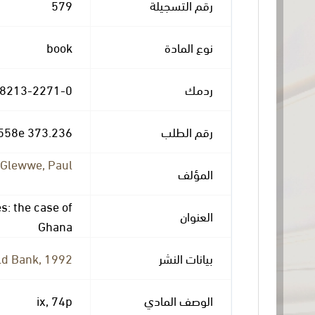
579
رقم التسجيلة
book
نوع المادة
-8213-2271-0
ردمك
373.236 G558e
رقم الطلب
Glewwe, Paul
المؤلف
s: the case of
العنوان
Ghana
d Bank, 1992.
بيانات النشر
ix, 74p
الوصف المادي