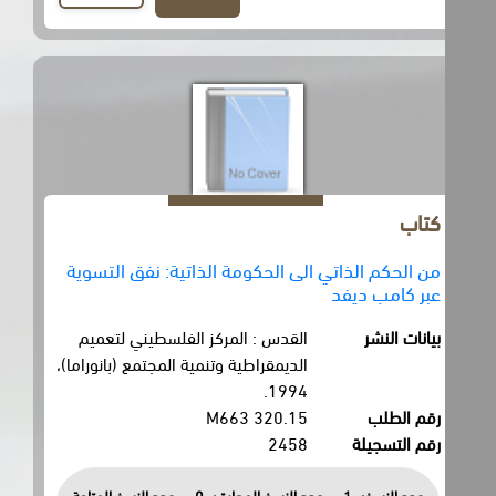
كتاب
من الحكم الذاتي الى الحكومة الذاتية: نفق التسوية
عبر كامب ديفد
بيانات النشر
القدس : المركز الفلسطيني لتعميم
الديمقراطية وتنمية المجتمع (بانوراما)،
1994.
رقم الطلب
320.15 M663
رقم التسجيلة
2458
عدد النسخ:
1
عدد النسخ المعارة :
0
عدد النسخ المتاحة