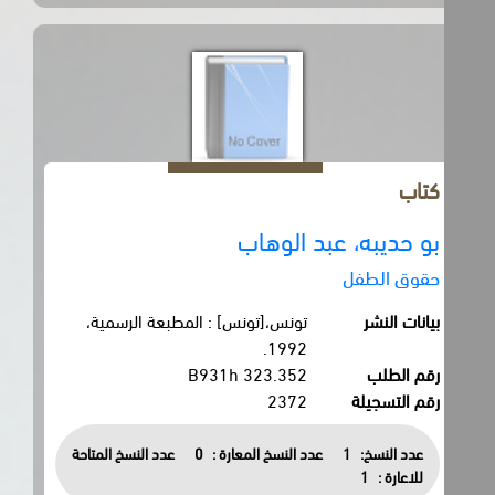
كتاب
بو حديبه، عبد الوهاب
حقوق الطفل
بيانات النشر
تونس،[تونس] : المطبعة الرسمية،
1992.
رقم الطلب
323.352 B931h
رقم التسجيلة
2372
عدد النسخ:
1
عدد النسخ المعارة :
0
عدد النسخ المتاحة
للاعارة :
1