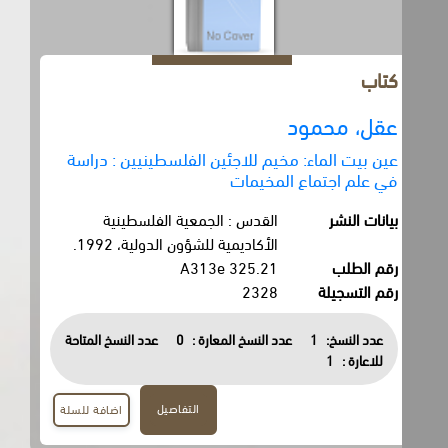
كتاب
عقل، محمود
عين بيت الماء: مخيم للاجئين الفلسطينيين : دراسة
في علم اجتماع المخيمات
بيانات النشر
القدس : الجمعية الفلسطينية
الأكاديمية للشؤون الدولية، 1992.
رقم الطلب
325.21 A313e
رقم التسجيلة
2328
عدد النسخ:
1
عدد النسخ المعارة :
0
عدد النسخ المتاحة
للاعارة :
1
التفاصيل
اضافة للسلة