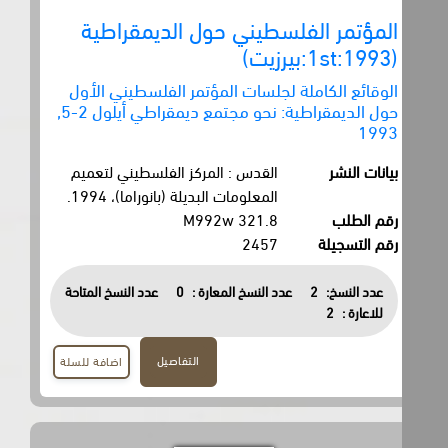
المؤتمر الفلسطيني حول الديمقراطية
(1st:1993:بيرزيت)
الوقائع الكاملة لجلسات المؤتمر الفلسطيني الأول
حول الديمقراطية: نحو مجتمع ديمقراطي أيلول 2-5,
1993
بيانات النشر
القدس : المركز الفلسطيني لتعميم
المعلومات البديلة (بانوراما)، 1994.
رقم الطلب
321.8 M992w
رقم التسجيلة
2457
عدد النسخ:
2
عدد النسخ المعارة :
0
عدد النسخ المتاحة
للاعارة :
2
التفاصيل
اضافة للسلة