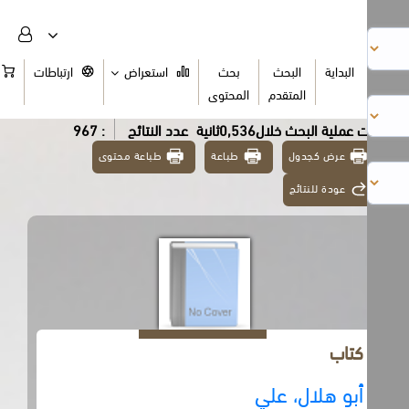
البداية
البحث
بحث
استعراض
ارتباطات
السلة
المتقدم
المحتوى
عملية البحث خلال0,536ثانية
عدد النتائج
: 967
عرض كجدول
طباعة
طباعة محتوى
عودة للنتائج
كتاب
أبو هلال، علي