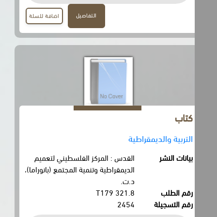
التفاصيل
اضافة للسلة
كتاب
التربية والديمقراطية
بيانات النشر
القدس : المركز الفلسطيني لتعميم
الديمقراطية وتنمية المجتمع (بانوراما)،
د.ت.
رقم الطلب
321.8 T179
رقم التسجيلة
2454