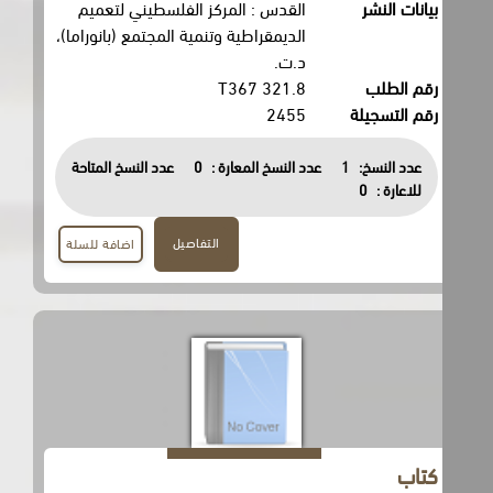
بيانات النشر
القدس : المركز الفلسطيني لتعميم
الديمقراطية وتنمية المجتمع (بانوراما)،
د.ت.
رقم الطلب
321.8 T367
رقم التسجيلة
2455
عدد النسخ:
1
عدد النسخ المعارة :
0
عدد النسخ المتاحة
للاعارة :
0
التفاصيل
اضافة للسلة
كتاب