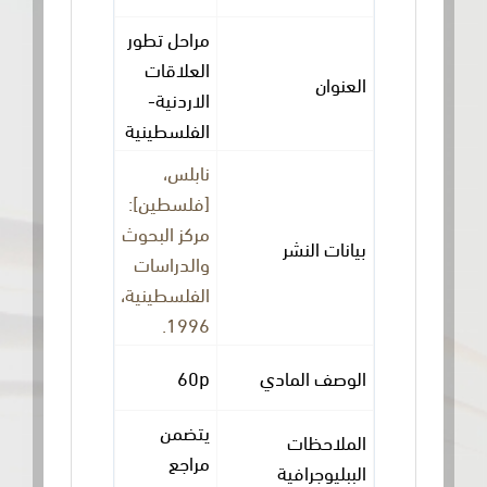
مراحل تطور
العلاقات
العنوان
الاردنية-
الفلسطينية
نابلس،
[فلسطين]:
مركز البحوث
بيانات النشر
والدراسات
الفلسطينية،
1996.
الوصف المادي
60p
يتضمن
الملاحظات
مراجع
الببليوجرافية