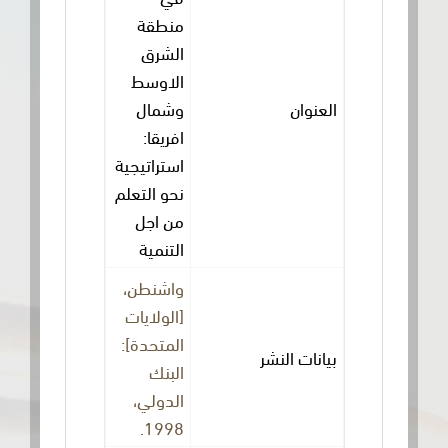
منطقة
الشرق
الاوسط
العنوان
وشمال
افريقا:
استراتيجية
نحو التعلم
من اجل
التنمية
واشنطن،
[الولايات
المتحدة]:
بيانات النشر
البنك
الدولي،
1998.