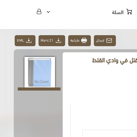
السلة
ارسال
طباعة
Marc21
XML
لقتل في وادي القلط