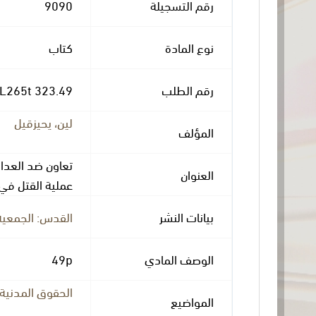
رقم التسجيلة
9090
نوع المادة
كتاب
رقم الطلب
323.49 L265t
لين، يحيزقيل
المؤلف
تعاون ضد العدال
العنوان
عملية القتل في
بيانات النشر
القدس: الجمعية ا
الوصف المادي
49p
الحقوق المدنية
المواضيع