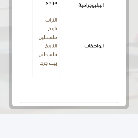
مراجع
الببليوجرافية
التراث
تاريخ
فلسطين
الواصفات
التاريخ
فلسطين
بيت جرجا