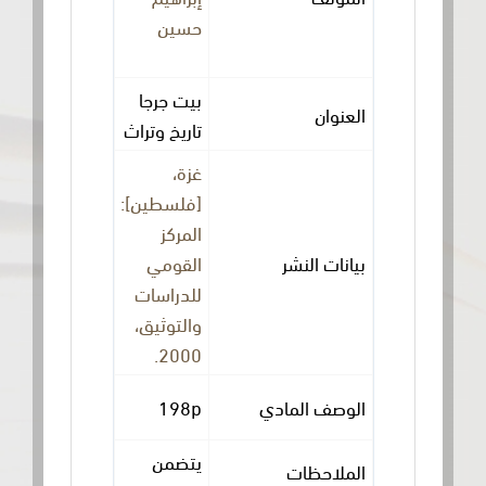
حسين
بيت جرجا
العنوان
تاريخ وتراث
غزة،
[فلسطين]:
المركز
بيانات النشر
القومي
للدراسات
والتوثيق،
2000.
الوصف المادي
198p
يتضمن
الملاحظات