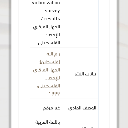
victimization
survey
results /
الجهاز المركزي
للإحصاء
الفلسطيني
رام الله،
[فلسطين]:
الجهاز المركزي
بيانات النشر
للإحصاء
الفلسطيني،
1999.
الوصف المادي
غير مرقم
باللغة العربية
ملاحظات