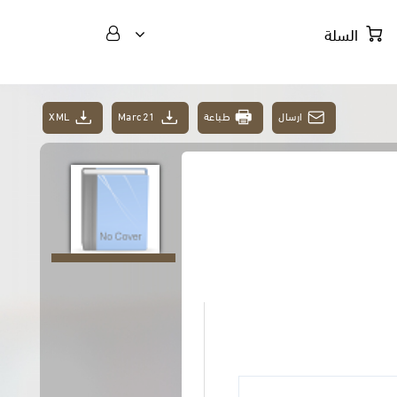
السلة
ارسال
طباعة
Marc21
XML