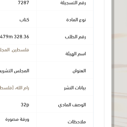
رقم التسجيلة
7287
نوع المادة
كتاب
رقم الطلب
328.36 F479m
فلسطين. المجل
اسم الهيئة
العنوان
المجلس التشريع
بيانات النشر
رام الله، [فلسطي
الوصف المادي
32p
ورقة مصورة
ملاحظات