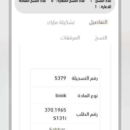
عدد النسخ المتاحة
0
عدد النسخ المعارة :
1
عدد النسخ:
1
للاعارة :
التفاصيل
تشكيلة مارك
النسخ
المرفقات
5379
رقم التسجيلة
book
نوع المادة
370.1965
رقم الطلب
S131i
Sahhar,