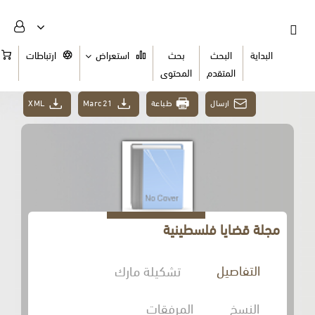
البداية
البحث
بحث
استعراض
ارتباطات
السلة
المتقدم
المحتوى
ارسال
طباعة
Marc21
XML
مجلة قضايا فلسطينية
التفاصيل
تشكيلة مارك
النسخ
المرفقات