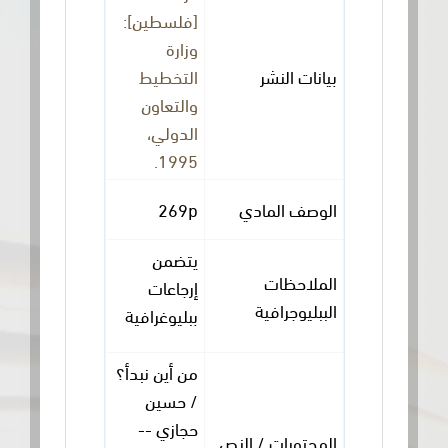
[فلسطين]:
وزارة
بيانات النشر
التخطيط
والتعاون
الدولي،
1995.
الوصف المادي
269p
يتضمن
الملاحظات
إرجاعات
الببليوجرافية
ببليوغرافية
من أين نبدأ؟
/ حسين
حجازي --
المحتويات / النص