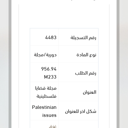
رقم التسجيلة
4483
نوع المادة
دورية/مجلة
956.94
رقم الطلب
M233
مجلة قضايا
العنوان
فلسطينية
Palestinian
شكل اخر للعنوان
issues
غزة،