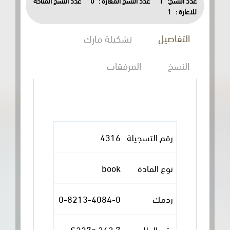
عدد النسخ المتاحة
0
عدد النسخ المعارة :
1
عدد النسخ:
1
للاعارة :
التفاصيل
تشكيلة مارك
النسخ
المرفقات
4316
رقم التسجيلة
book
نوع المادة
0-8213-4084-0
ردمك
363.7 S227e
رقم الطلب