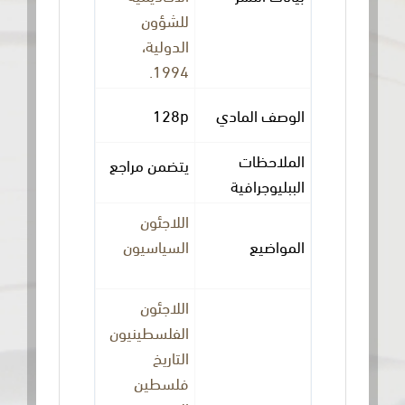
للشؤون
الدولية،
1994.
الوصف المادي
128p
الملاحظات
يتضمن مراجع
الببليوجرافية
اللاجئون
المواضيع
السياسيون
اللاجئون
الفلسطينيون
التاريخ
فلسطين