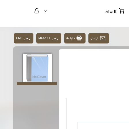
السلة
ارسال
طباعة
Marc21
XML