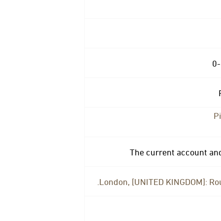
0
P
The current account and
London, [UNITED KINGDOM]: Rou