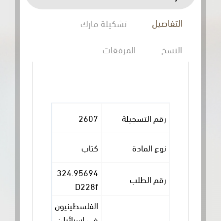
التفاصيل
تشكيلة مارك
النسخ
المرفقات
رقم التسجيلة
2607
نوع المادة
كتاب
324.95694
رقم الطلب
D228f
الفلسطينيون
في اسرائيل: