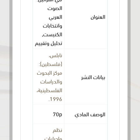
الصوت
العنوان
العربي
وانتخابات
الكنيست,
تحليل وتقييم
نابلس،
[فلسطين]:
مركز البحوث
بيانات النشر
والدراسات
الفلسطينية،
1996.
الوصف المادي
70p
نظم
وإجراءات