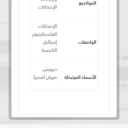
المواضيع
الإنتخابات
الإنتخابات
الفلسطينيون
الواصفات
إسرائيل
الكنيسة
درويش،
الأسماء المرتبطة
مروان [محرر]