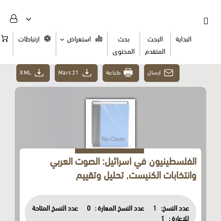
البداية
البحث
بحث
استعراض
ارتباطات
السلة
المتقدم
المحتوى
ارسال
طباعة
Marc21
XML
الفلسطينيون في اسرائيل: الصوت العربي
وانتخابات الكنيست, تحليل وتقييم
عدد النسخ:
1
عدد النسخ المعارة :
0
عدد النسخ المتاحة
للاعارة :
1