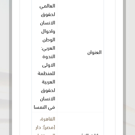
العالمي
لحقوق
الانسان
واحوال
الوطن
العربي:
العنوان
الندوة
الاولى
للمنظمة
العربية
لحقوق
الانسان
في النمسا
القاهرة،
[مصر]: دار
بيانات النشر
المستقبل