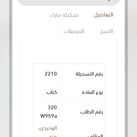
التفاصيل
تشكيلة مارك
النسخ
المرفقات
رقم التسجيلة
2210
نوع المادة
كتاب
320
رقم الطلب
W959a
الوحيدي،
المؤلف
فتحي