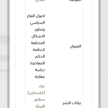
اصول الفكر
السياسي
وتطور
الاشكال
المختلفة
العنوان
لانظمة
الحكم
المعاصرة:
دراسة
مقارنة
غزة،
[فلسطين]:
مطابع
بيانات النشر
الهيئة