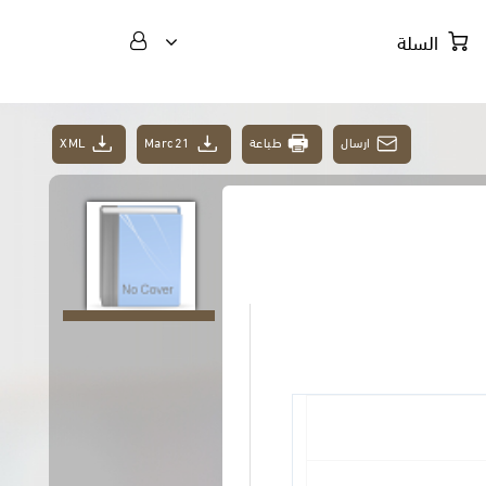
السلة
ارسال
طباعة
Marc21
XML