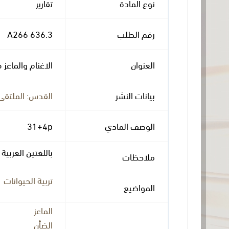
نوع المادة
تقارير
رقم الطلب
636.3 A266
العنوان
الاغنام والماعز في الضفة الغربي
بيانات النشر
القدس: الملتقى ال
الوصف المادي
31+4p
باللغتين العربية 
ملاحظات
تربية الحيوانات
المواضيع
الماعز
الضأن