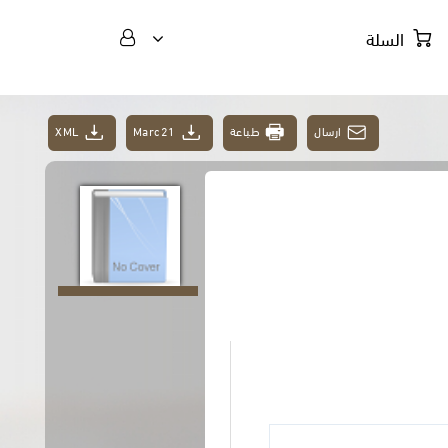
السلة
XML
Marc21
طباعة
ارسال