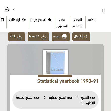
البداية
البحث
بحث
استعراض
ارتباطات
السلة
المتقدم
المحتوى
ارسال
طباعة
Marc21
XML
Statistical yearbook 1990-91
عدد النسخ:
1
عدد النسخ المعارة :
0
عدد النسخ المتاحة
للاعارة :
1