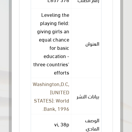
Leveling the
playing field:
giving girls an
equal chance
العنوان
for basic
education -
three countries'
efforts
Washington,D.C,
[UNITED
بيانات النشر
STATES]: World
Bank, 1996.
الوصف
vi, 38p
المادي