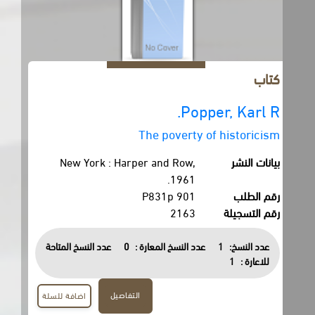
كتاب
Popper, Karl R.
The poverty of historicism
بيانات النشر
New York : Harper and Row,
1961.
رقم الطلب
901 P831p
رقم التسجيلة
2163
عدد النسخ:
1
عدد النسخ المعارة :
0
عدد النسخ المتاحة
للاعارة :
1
التفاصيل
اضافة للسلة