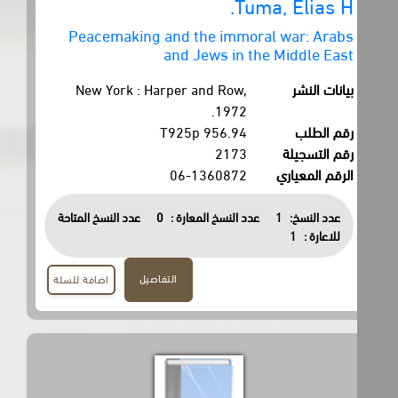
Tuma, Elias H.
Peacemaking and the immoral war: Arabs
and Jews in the Middle East
بيانات النشر
New York : Harper and Row,
1972.
رقم الطلب
956.94 T925p
رقم التسجيلة
2173
الرقم المعياري
06-1360872
عدد النسخ:
1
عدد النسخ المعارة :
0
عدد النسخ المتاحة
للاعارة :
1
التفاصيل
اضافة للسلة