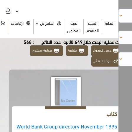
البداية
البحث
بحث
استعراض
ارتباطات
السلة
المتقدم
المحتوى
عملية البحث خلال0,649ثانية
عدد النتائج
: 568
عرض كجدول
طباعة
طباعة محتوى
عودة للنتائج
كتاب
World Bank Group directory November 1995