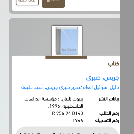
كتاب
جريس، صبري
دليل اسرائيل العام/تحرير صبري جريس، أحمد خليفة
بيانات النشر
بيروت،[لبنان] : مؤسسة الدراسات
الفلسطينية، 1996.
رقم الطلب
R 956.94 D143
رقم التسجيلة
1946