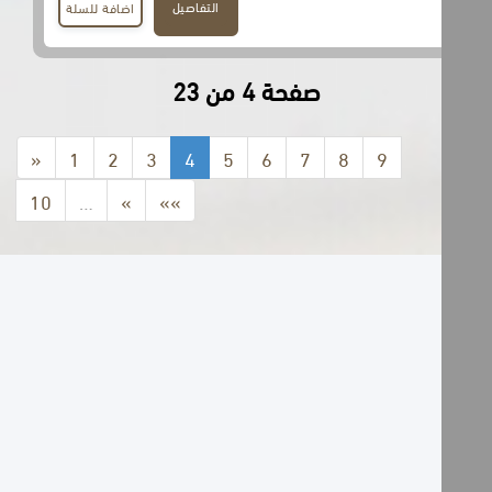
التفاصيل
اضافة للسلة
صفحة 4 من 23
«
1
2
3
4
5
6
7
8
9
10
…
»
»»