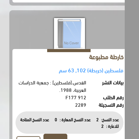
خارطة مطبوعة
فلسطين (خريطة) 102, 63 سم
بيانات النشر
القدس،[فلسطين] : جمعية الدراسات
العربية، 1988.
رقم الطلب
912 F177
رقم التسجيلة
2289
عدد النسخ:
2
عدد النسخ المعارة :
0
عدد النسخ المتاحة
للاعارة :
2