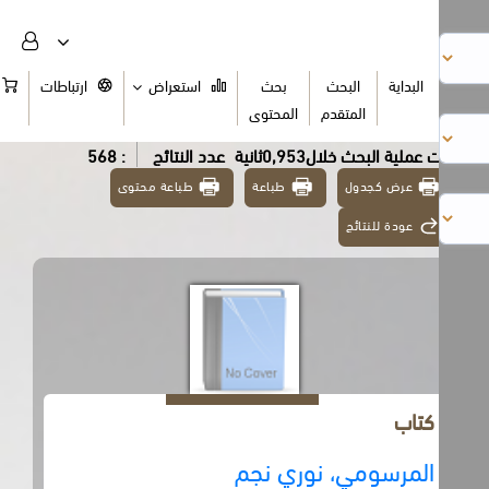
البداية
البحث
بحث
استعراض
ارتباطات
السلة
المتقدم
المحتوى
عملية البحث خلال0,953ثانية
عدد النتائج
: 568
عرض كجدول
طباعة
طباعة محتوى
عودة للنتائج
كتاب
المرسومي، نوري نجم