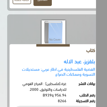
كتاب
بلقزيز، عبد الاله
القضية الفلسطينية في اطار عربي: مستحيلات
التسوية وممكنات الصراع
بيانات النشر
غزة،[فلسطين] : المركز القومي
للدراسات والتوثيق، 2000.
رقم الطلب
956.94 B939q
رقم التسجيلة
8266