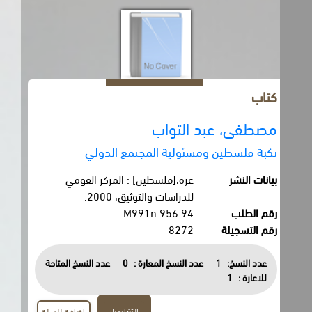
كتاب
مصطفى، عبد التواب
نكبة فلسطين ومسئولية المجتمع الدولي
بيانات النشر
غزة،[فلسطين] : المركز القومي
للدراسات والتوثيق، 2000.
رقم الطلب
956.94 M991n
رقم التسجيلة
8272
عدد النسخ:
1
عدد النسخ المعارة :
0
عدد النسخ المتاحة
للاعارة :
1
التفاصيل
اضافة للسلة