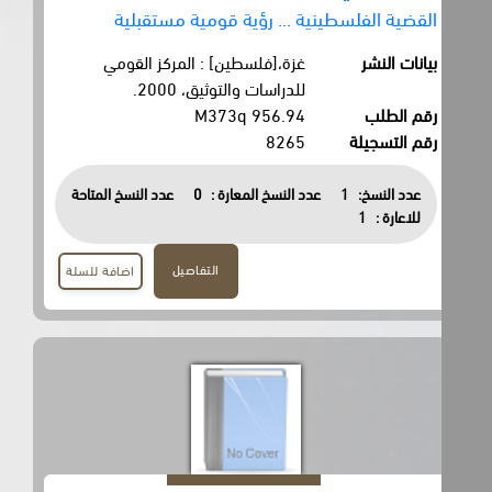
القضية الفلسطينية ... رؤية قومية مستقبلية
بيانات النشر
غزة،[فلسطين] : المركز القومي
للدراسات والتوثيق، 2000.
رقم الطلب
956.94 M373q
رقم التسجيلة
8265
عدد النسخ:
1
عدد النسخ المعارة :
0
عدد النسخ المتاحة
للاعارة :
1
التفاصيل
اضافة للسلة