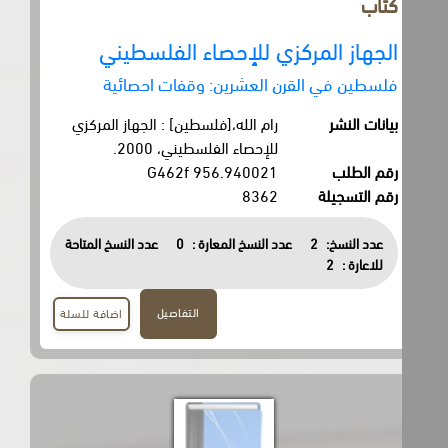
كتاب
الجهاز المركزي للإحصاء الفلسطيني
فلسطين في القرن العشرين: وقفات احصائية
بيانات النشر
رام الله،[فلسطين] : الجهاز المركزي
للإحصاء الفلسطيني، 2000.
رقم الطلب
956.940021 G462f
رقم التسجيلة
8362
عدد النسخ:
2
عدد النسخ المعارة :
0
عدد النسخ المتاحة
للاعارة :
2
التفاصيل
اضافة للسلة