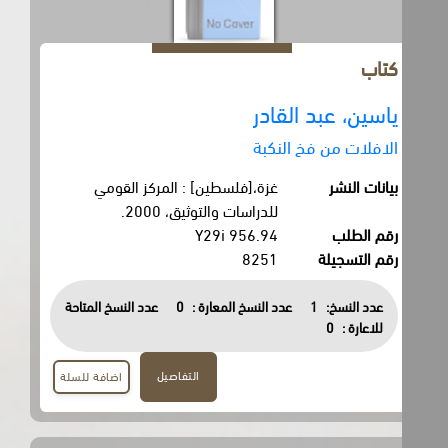
كتاب
ياسين، عبد القادر
الافلات من فخ النكبة
بيانات النشر
غزة،[فلسطين] : المركز القومي
للدراسات والتوثيق، 2000.
رقم الطلب
956.94 Y29i
رقم التسجيلة
8251
عدد النسخ:
1
عدد النسخ المعارة :
0
عدد النسخ المتاحة
للاعارة :
0
التفاصيل
اضافة للسلة