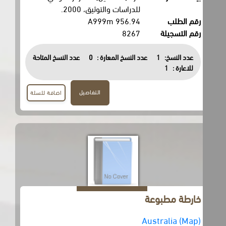
للدراسات والتوثيق، 2000.
رقم الطلب
956.94 A999m
رقم التسجيلة
8267
عدد النسخ:
1
عدد النسخ المعارة :
0
عدد النسخ المتاحة
للاعارة :
1
التفاصيل
اضافة للسلة
خارطة مطبوعة
Australia (Map)