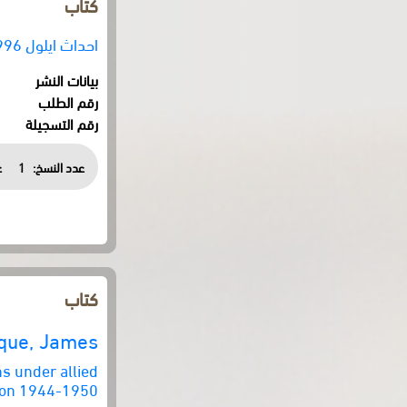
كتاب
احداث ايلول 1996: دراسة توثيقية وتحليلية
بيانات النشر
رقم الطلب
رقم التسجيلة
عدد النسخ:
1
ع
كتاب
que, James
ns under allied
ion 1944-1950