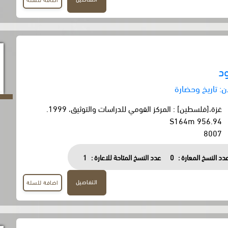
د
: تاريخ وحضارة
غزة،[فلسطين] : المركز القومي للدراسات والتوثيق، 1999.
956.94 S164m
8007
دد النسخ المعارة :
0
عدد النسخ المتاحة للاعارة :
1
التفاصيل
اضافة للسلة