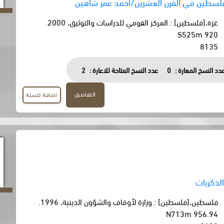
سطين في القرن العشرين/أحمد عمر شاهين
غزة،[فلسطين] : المركز القومي للدراسات والتوثيق، 2000.
920 S525m
8135
دد النسخ المعارة :
0
عدد النسخ المتاحة للاعارة :
2
التفاصيل
اضافة للسلة
الذكريات
فلسطين،[فلسطين] : وزارة لأوقاف والشؤون الدينية، 1996.
956.94 N713m