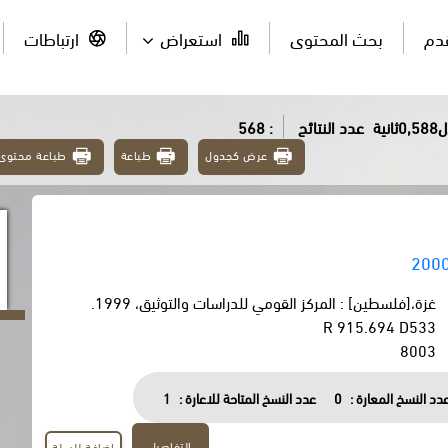
قدم
بحث المحتوى
استعراض
ارتباطات
ية
عدد النتائج
: 568
عرض كجدول
طباعة
طباعة محتوى
غزة،[فلسطين] : المركز القومي للدراسات والتوثيق، 1999.
R 915.694 D533
8003
دد النسخ المعارة :
0
عدد النسخ المتاحة للاعارة :
1
التفاصيل
اضافة للسلة