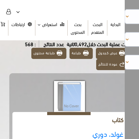
البداية
البحث
بحث
استعراض
ارتباطات
السلة
المتقدم
المحتوى
عملية البحث خلال0,492ثانية
عدد النتائج
: 568
عرض كجدول
طباعة
طباعة محتوى
عودة للنتائج
كتاب
غولد، دوري