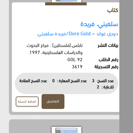
كتاب
سلفيتي، فريدة
دوري غولد = Dore Gold/فريدة سلفيتي
بيانات النشر
نابلس،[فلسطين] : مركز البحوث
والدراسات الفلسطينية، 1997.
رقم الطلب
92 GOL
رقم التسجيلة
3619
عدد النسخ:
3
عدد النسخ المعارة :
0
عدد النسخ المتاحة
للاعارة :
2
التفاصيل
اضافة للسلة