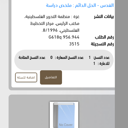
القدس - الحل الدائم : ملخص دراسة
بيانات النشر
غزة : منظمة التحرير الفلسطينية،
مكتب الرئيس، مركز التخطيط
الفلسطيني، 8/1996.
رقم الطلب
956.944 G618q
رقم التسجيلة
3515
عدد النسخ:
1
عدد النسخ المعارة :
0
عدد النسخ المتاحة
للاعارة :
1
التفاصيل
اضافة للسلة