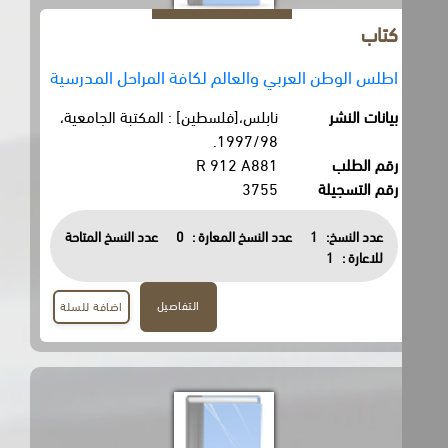
كتاب
اطلس الوطن العربي والعالم لكافة المراحل المدرسية
بيانات النشر
نابلس،[فلسطين] : المكتبة الجامعية،
1997/98.
رقم الطلب
R 912 A881
رقم التسجيلة
3755
عدد النسخ:
1
عدد النسخ المعارة :
0
عدد النسخ المتاحة
للاعارة :
1
التفاصيل
اضافة للسلة