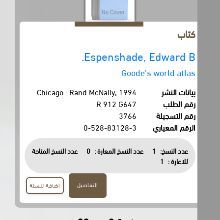
كتاب
Espenshade, Edward B.
Goode's world atlas
بيانات النشر
Chicago : Rand McNally, 1994.
رقم الطلب
R 912 G647
رقم التسجيلة
3766
الرقم المعياري
0-528-83128-3
عدد النسخ:
1
عدد النسخ المعارة :
0
عدد النسخ المتاحة
للاعارة :
1
التفاصيل
اضافة للسلة