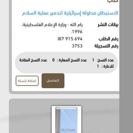
الاستيطان محاولة إسرائيلية لتدمير عملية السلام
بيانات النشر
رام الله : وزارة الإعلام الفلسطينية،
1996.
رقم الطلب
915.694 I87
رقم التسجيلة
3753
عدد النسخ:
1
عدد النسخ المعارة :
0
عدد النسخ المتاحة
للاعارة :
1
التفاصيل
اضافة للسلة