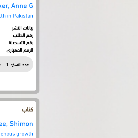
ker, Anne G.
th in Pakistan
بيانات النشر
رقم الطلب
رقم التسجيلة
الرقم المعياري
عدد النسخ:
1
ع
كتاب
ee, Shimon
ogenous growth