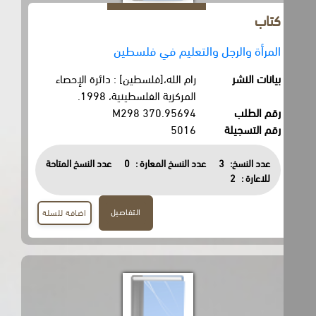
كتاب
المرأة والرجل والتعليم في فلسطين
بيانات النشر
رام الله،[فلسطين] : دائرة الإحصاء
المركزية الفلسطينية، 1998.
رقم الطلب
370.95694 M298
رقم التسجيلة
5016
عدد النسخ:
3
عدد النسخ المعارة :
0
عدد النسخ المتاحة
للاعارة :
2
التفاصيل
اضافة للسلة