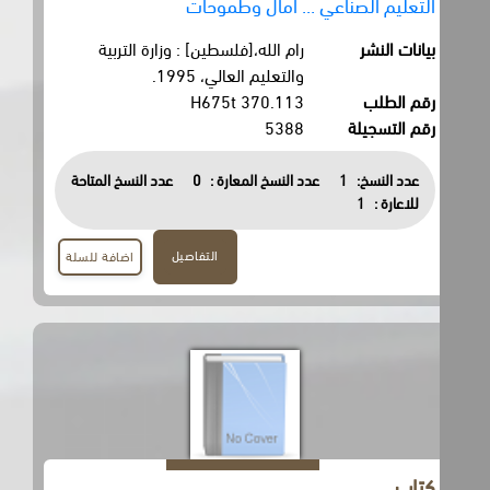
التعليم الصناعي ... آمال وطموحات
بيانات النشر
رام الله،[فلسطين] : وزارة التربية
والتعليم العالي، 1995.
رقم الطلب
370.113 H675t
رقم التسجيلة
5388
عدد النسخ:
1
عدد النسخ المعارة :
0
عدد النسخ المتاحة
للاعارة :
1
التفاصيل
اضافة للسلة
كتاب