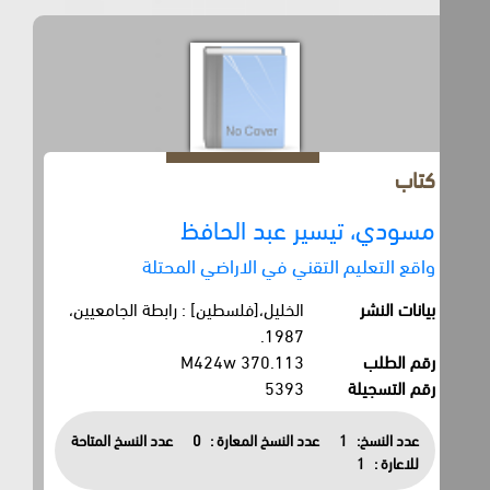
كتاب
مسودي، تيسير عبد الحافظ
واقع التعليم التقني في الاراضي المحتلة
بيانات النشر
الخليل،[فلسطين] : رابطة الجامعيين،
1987.
رقم الطلب
370.113 M424w
رقم التسجيلة
5393
عدد النسخ:
1
عدد النسخ المعارة :
0
عدد النسخ المتاحة
للاعارة :
1