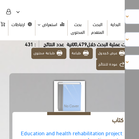
البداية
البحث
بحث
استعراض
ارتباطات
السلة
المتقدم
المحتوى
عملية البحث خلال0,479ثانية
عدد النتائج
: 431
عرض كجدول
طباعة
طباعة محتوى
عودة للنتائج
كتاب
Education and health rehabilitation project: