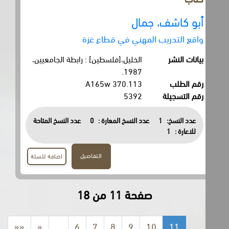
أبو كاشف، جمال
واقع التدريب المهني في قطاع غزة
بيانات النشر
الخليل،[فلسطين] : رابطة الجامعيين،
1987.
رقم الطلب
370.113 A165w
رقم التسجيلة
5392
عدد النسخ:
1
عدد النسخ المعارة :
0
عدد النسخ المتاحة
للاعارة :
1
التفاصيل
اضافة للسلة
صفحة 11 من 18
««
«
…
6
7
8
9
10
11