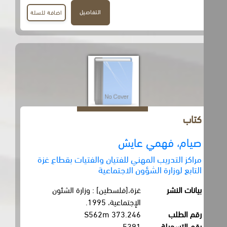
التفاصيل
اضافة للسلة
كتاب
صيام، فهمي عايش
مراكز التدريب المهني للفتيان والفتيات بقطاع غزة
التابع لوزارة الشؤون الاجتماعية
بيانات النشر
غزة،[فلسطين] : وزارة الشئون
الإجتماعية، 1995.
رقم الطلب
373.246 S562m
رقم التسجيلة
5391