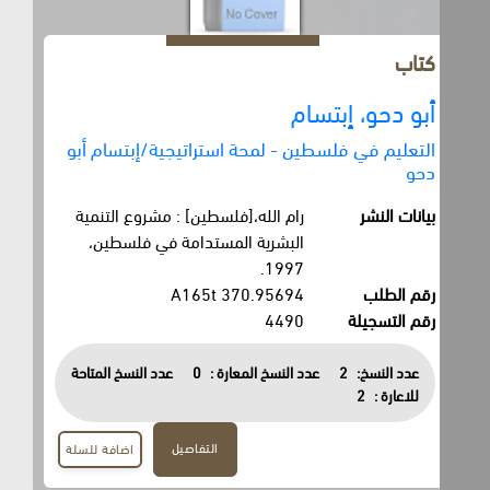
كتاب
أبو دحو، إبتسام
التعليم في فلسطين - لمحة استراتيجية/إبتسام أبو
دحو
بيانات النشر
رام الله،[فلسطين] : مشروع التنمية
البشرية المستدامة في فلسطين،
1997.
رقم الطلب
370.95694 A165t
رقم التسجيلة
4490
عدد النسخ:
2
عدد النسخ المعارة :
0
عدد النسخ المتاحة
للاعارة :
2
التفاصيل
اضافة للسلة