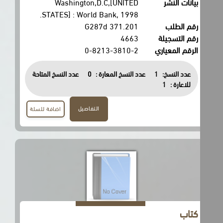
بيانات النشر
Washington,D.C,[UNITED
STATES] : World Bank, 1998.
رقم الطلب
371.201 G287d
رقم التسجيلة
4663
الرقم المعياري
0-8213-3810-2
عدد النسخ:
1
عدد النسخ المعارة :
0
عدد النسخ المتاحة
للاعارة :
1
التفاصيل
اضافة للسلة
كتاب