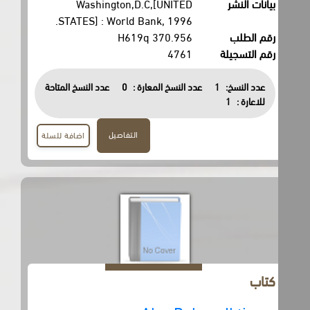
بيانات النشر
Washington,D.C,[UNITED
STATES] : World Bank, 1996.
رقم الطلب
370.956 H619q
رقم التسجيلة
4761
عدد النسخ:
1
عدد النسخ المعارة :
0
عدد النسخ المتاحة
للاعارة :
1
التفاصيل
اضافة للسلة
كتاب