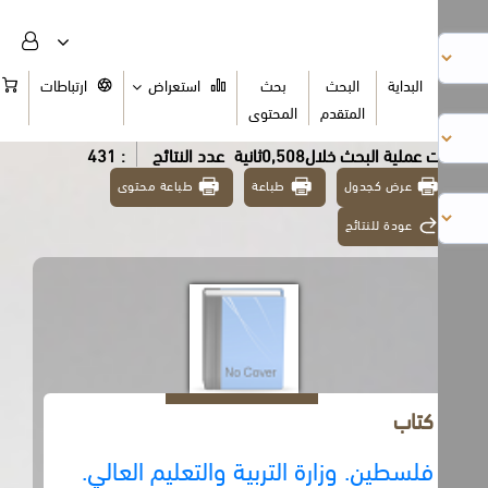
البداية
البحث
بحث
استعراض
ارتباطات
السلة
المتقدم
المحتوى
عملية البحث خلال0,508ثانية
عدد النتائج
: 431
عرض كجدول
طباعة
طباعة محتوى
عودة للنتائج
كتاب
فلسطين. وزارة التربية والتعليم العالي.