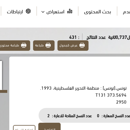
قدم
بحث المحتوى
استعراض
ارتباطات
ية
عدد النتائج
: 431
عرض كجدول
طباعة
طباعة محتوى
تونس،[تونس] : منظمة التحرير الفلسطينية، 1993.
373.5694 T131
2950
دد النسخ المعارة :
0
عدد النسخ المتاحة للاعارة :
2
التفاصيل
اضافة للسلة