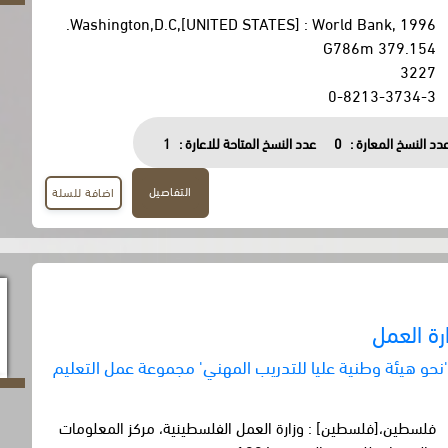
Washington,D.C,[UNITED STATES] : World Bank, 1996.
379.154 G786m
3227
0-8213-3734-3
دد النسخ المعارة :
0
عدد النسخ المتاحة للاعارة :
1
التفاصيل
اضافة للسلة
ة العمل
حو هيئة وطنية عليا للتدريب المهني' مجموعة عمل التعليم
فلسطين،[فلسطين] : وزارة العمل الفلسطينية، مركز المعلومات