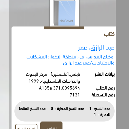
كتاب
عبد الرازق، عمر
اوضاع المدارس في منطقة الاغوار: المشكلات
والاحتياجات/عمر عبد الرازق
بيانات النشر
نابلس،[فلسطين] : مركز البحوث
والدراسات الفلسطينية، 1999.
رقم الطلب
371.0095694 A135a
رقم التسجيلة
7131
عدد النسخ:
1
عدد النسخ المعارة :
0
عدد النسخ المتاحة
للاعارة :
1
التفاصيل
اضافة للسلة