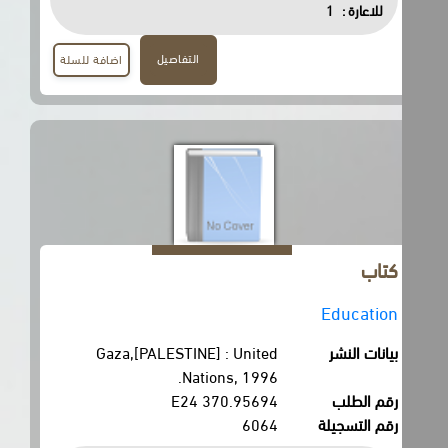
للاعارة :
1
التفاصيل
اضافة للسلة
كتاب
Education
بيانات النشر
Gaza,[PALESTINE] : United
Nations, 1996.
رقم الطلب
370.95694 E24
رقم التسجيلة
6064