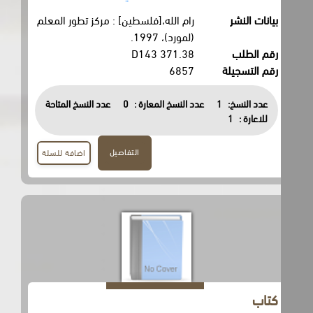
بيانات النشر
رام الله،[فلسطين] : مركز تطور المعلم
(لمورد)، 1997.
رقم الطلب
371.38 D143
رقم التسجيلة
6857
عدد النسخ:
1
عدد النسخ المعارة :
0
عدد النسخ المتاحة
للاعارة :
1
التفاصيل
اضافة للسلة
كتاب