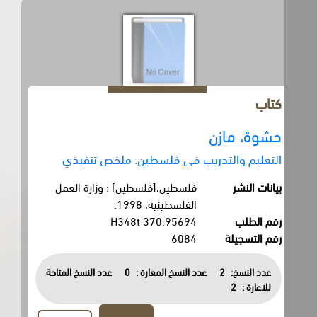
كتاب
حشوة، مازن
التعليم والتدريب في فلسطين: ملخص تنفيذي
بيانات النشر
فلسطين،[فلسطين] : وزارة العمل
الفلسطينية، 1998.
رقم الطلب
370.95694 H348t
رقم التسجيلة
6084
عدد النسخ:
2
عدد النسخ المعارة :
0
عدد النسخ المتاحة
للاعارة :
2