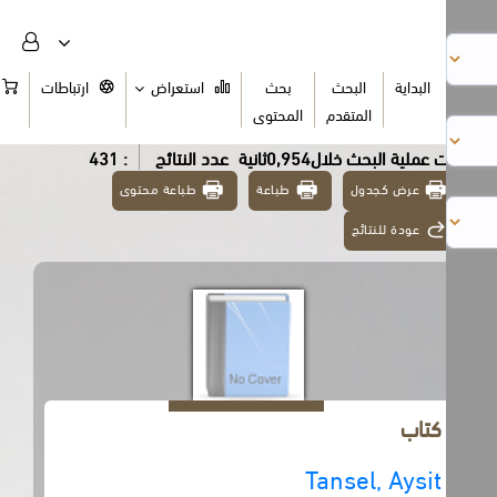
البداية
البحث
بحث
استعراض
ارتباطات
السلة
المتقدم
المحتوى
عملية البحث خلال0,954ثانية
عدد النتائج
: 431
عرض كجدول
طباعة
طباعة محتوى
عودة للنتائج
كتاب
Tansel, Aysit