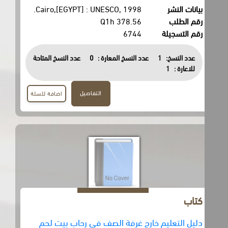
بيانات النشر
Cairo,[EGYPT] : UNESCO, 1998.
رقم الطلب
378.56 Q1h
رقم التسجيلة
6744
عدد النسخ:
1
عدد النسخ المعارة :
0
عدد النسخ المتاحة
للاعارة :
1
التفاصيل
اضافة للسلة
كتاب
دليل التعليم خارج غرفة الصف في رحاب بيت لحم