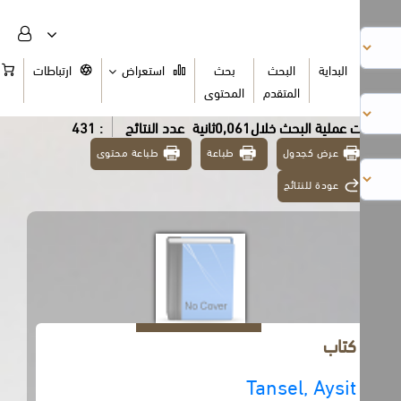
البداية
البحث
بحث
استعراض
ارتباطات
السلة
المتقدم
المحتوى
عملية البحث خلال0,061ثانية
عدد النتائج
: 431
عرض كجدول
طباعة
طباعة محتوى
عودة للنتائج
كتاب
Tansel, Aysit