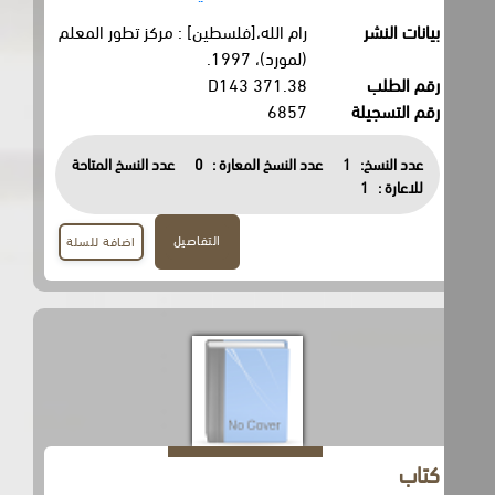
بيانات النشر
رام الله،[فلسطين] : مركز تطور المعلم
(لمورد)، 1997.
رقم الطلب
371.38 D143
رقم التسجيلة
6857
عدد النسخ:
1
عدد النسخ المعارة :
0
عدد النسخ المتاحة
للاعارة :
1
التفاصيل
اضافة للسلة
كتاب