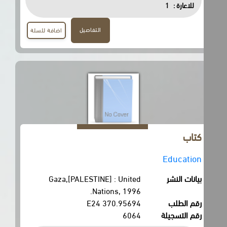
للاعارة :
1
التفاصيل
اضافة للسلة
كتاب
Education
بيانات النشر
Gaza,[PALESTINE] : United
Nations, 1996.
رقم الطلب
370.95694 E24
رقم التسجيلة
6064