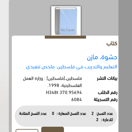
كتاب
حشوة، مازن
التعليم والتدريب في فلسطين: ملخص تنفيذي
بيانات النشر
فلسطين،[فلسطين] : وزارة العمل
الفلسطينية، 1998.
رقم الطلب
370.95694 H348t
رقم التسجيلة
6084
عدد النسخ:
2
عدد النسخ المعارة :
0
عدد النسخ المتاحة
للاعارة :
2