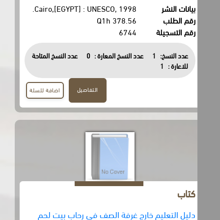
بيانات النشر
Cairo,[EGYPT] : UNESCO, 1998.
رقم الطلب
378.56 Q1h
رقم التسجيلة
6744
عدد النسخ:
1
عدد النسخ المعارة :
0
عدد النسخ المتاحة
للاعارة :
1
التفاصيل
اضافة للسلة
كتاب
دليل التعليم خارج غرفة الصف في رحاب بيت لحم