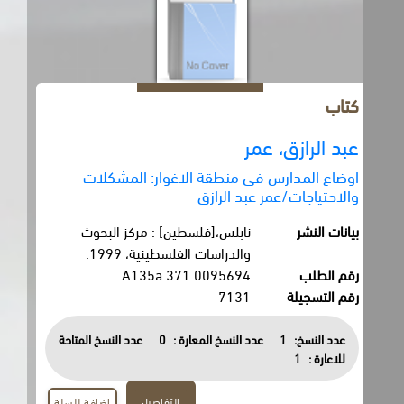
كتاب
عبد الرازق، عمر
اوضاع المدارس في منطقة الاغوار: المشكلات
والاحتياجات/عمر عبد الرازق
بيانات النشر
نابلس،[فلسطين] : مركز البحوث
والدراسات الفلسطينية، 1999.
رقم الطلب
371.0095694 A135a
رقم التسجيلة
7131
عدد النسخ:
1
عدد النسخ المعارة :
0
عدد النسخ المتاحة
للاعارة :
1
التفاصيل
اضافة للسلة