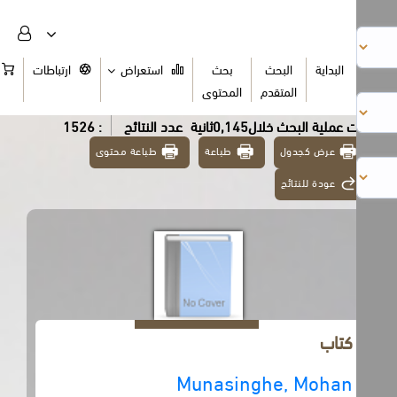
البداية
البحث
بحث
استعراض
ارتباطات
السلة
المتقدم
المحتوى
عملية البحث خلال0,145ثانية
عدد النتائج
: 1526
عرض كجدول
طباعة
طباعة محتوى
عودة للنتائج
كتاب
Munasinghe, Mohan