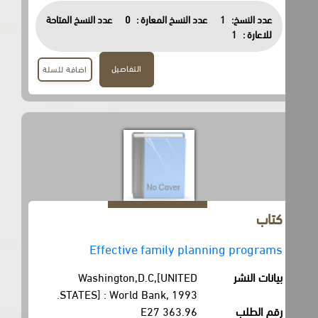
عدد النسخ:
1
عدد النسخ المعارة :
0
عدد النسخ المتاحة
للاعارة :
1
التفاصيل
اضافة للسلة
كتاب
Effective family planning programs
بيانات النشر
Washington,D.C,[UNITED
STATES] : World Bank, 1993.
رقم الطلب
363.96 E27