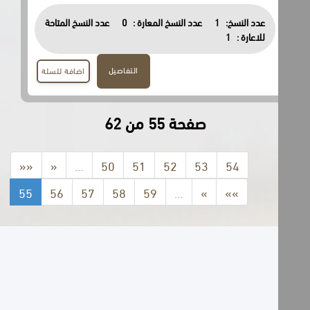
عدد النسخ:
1
عدد النسخ المعارة :
0
عدد النسخ المتاحة
للاعارة :
1
التفاصيل
اضافة للسلة
صفحة 55 من 62
««
«
…
50
51
52
53
54
55
56
57
58
59
…
»
»»