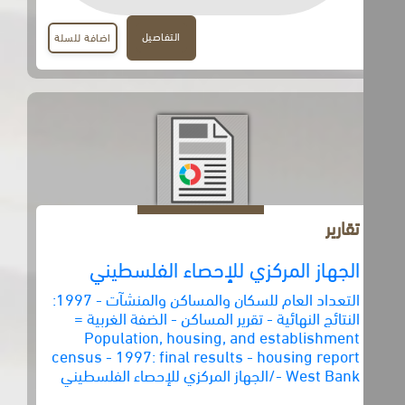
التفاصيل
اضافة للسلة
تقارير
الجهاز المركزي للإحصاء الفلسطيني
التعداد العام للسكان والمساكن والمنشآت - 1997:
النتائج النهائية - تقرير المساكن - الضفة الغربية =
Population, housing, and establishment
census - 1997: final results - housing report
- West Bank/الجهاز المركزي للإحصاء الفلسطيني