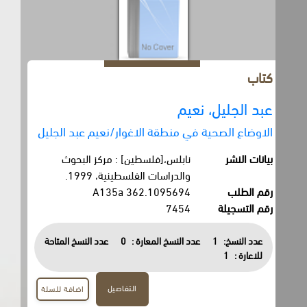
كتاب
عبد الجليل، نعيم
الاوضاع الصحية في منطقة الاغوار/نعيم عبد الجليل
بيانات النشر
نابلس،[فلسطين] : مركز البحوث
والدراسات الفلسطينية، 1999.
رقم الطلب
362.1095694 A135a
رقم التسجيلة
7454
عدد النسخ:
1
عدد النسخ المعارة :
0
عدد النسخ المتاحة
للاعارة :
1
التفاصيل
اضافة للسلة