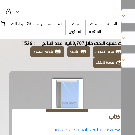
البداية
البحث
بحث
استعراض
ارتباطات
السلة
المتقدم
المحتوى
عملية البحث خلال0,707ثانية
عدد النتائج
: 1526
عرض كجدول
طباعة
طباعة محتوى
عودة للنتائج
كتاب
Tanzania: social sector review