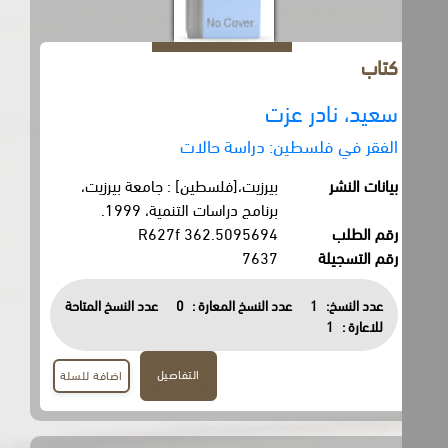
كتاب
سعيد، نادر عزت
الفقر في فلسطين: دراسة حالات
بيانات النشر
بيرزيت،[فلسطين] : جامعة بيرزيت،
برنامج دراسات التنمية، 1999.
رقم الطلب
362.5095694 R627f
رقم التسجيلة
7637
عدد النسخ:
1
عدد النسخ المعارة :
0
عدد النسخ المتاحة
للاعارة :
1
التفاصيل
اضافة للسلة