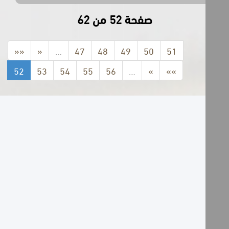
صفحة 52 من 62
««
«
…
47
48
49
50
51
52
53
54
55
56
…
»
»»