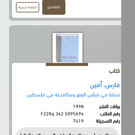
التفاصيل
اضافة للسلة
كتاب
فارس، أمين
قضايا في قياس الفقر ومكافحته في فلسطين
بيانات النشر
1998.
رقم الطلب
362.5095694 F228q
رقم التسجيلة
7419
عدد النسخ:
1
عدد النسخ المعارة :
0
عدد النسخ المتاحة