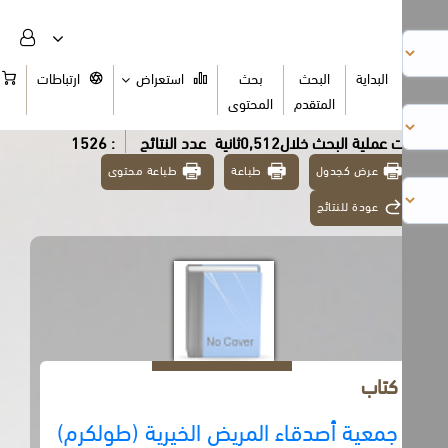
البداية
البحث
بحث
استعراض
ارتباطات
السلة
المتقدم
المحتوى
عملية البحث خلال0,512ثانية
عدد النتائج
: 1526
عرض كجدول
طباعة
طباعة محتوى
عودة للنتائج
كتاب
جمعية أصدقاء المريض الخيرية (طولكرم)