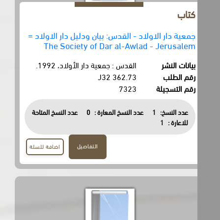
كتاب
جمعية دار الاولاد - القدس: بيان ودليل دار الاولاد =
The Society of Dar al-Awlad - Jerusalem
بيانات النشر
القدس : جمعية دار الأولاد، 1992.
رقم الطلب
362.73 J32
رقم التسجيلة
7323
عدد النسخ:
1
عدد النسخ المعارة :
0
عدد النسخ المتاحة
للاعارة :
1
التفاصيل
اضافة للسلة