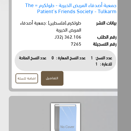
جمعية أصدقاء المريض الخيرية - طولكرم = The
Patient's Friends Society - Tulkarm
بيانات النشر
طولكرم،[فلسطين] :جمعية أصدقاء
المريض الخيرية
رقم الطلب
362.106 J32j
رقم التسجيلة
7265
عدد النسخ:
1
عدد النسخ المعارة :
0
عدد النسخ المتاحة
للاعارة :
1
التفاصيل
اضافة للسلة