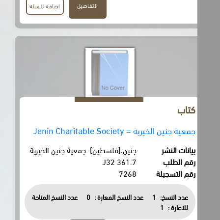
التفاصيل
اضافة للسلة
كتاب
جمعية جنين الخيرية = Jenin Charitable Society
بيانات النشر
جنين،[فلسطين] :جمعية جنين الخيرية
رقم الطلب
361.7 J32
رقم التسجيلة
7268
عدد النسخ:
1
عدد النسخ المعارة :
0
عدد النسخ المتاحة
للاعارة :
1