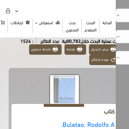
البداية
البحث
بحث
استعراض
ارتباطات
السلة
المتقدم
المحتوى
عملية البحث خلال0,782ثانية
عدد النتائج
: 1526
عرض كجدول
طباعة
طباعة محتوى
عودة للنتائج
كتاب
Bulatao, Rodolfo A.