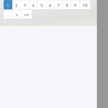
1
2
3
4
5
6
7
8
9
10
…
»
»»