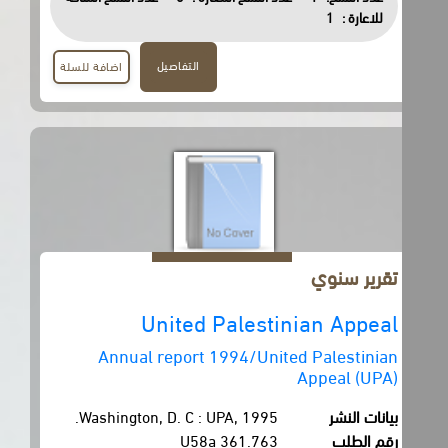
للاعارة :
1
التفاصيل
اضافة للسلة
تقرير سنوي
United Palestinian Appeal
Annual report 1994/United Palestinian
Appeal (UPA)
بيانات النشر
Washington, D. C : UPA, 1995.
رقم الطلب
361.763 U58a