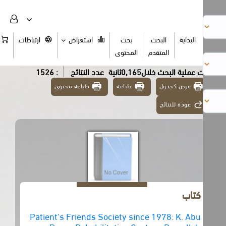
البداية
البحث
بحث
استعراض
ارتباطات
السلة
المتقدم
المحتوى
عملية البحث خلال0,165ثانية
عدد النتائج
: 1526
عرض كجدول
طباعة
طباعة محتوى
عودة للنتائج
كتاب
Patient's Friends Society since 1978: K. Abu