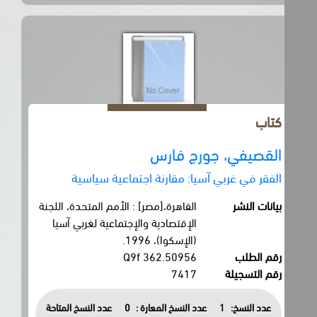
كتاب
القصيفي، جورج فارس
الفقر في غربي آسيا: مقارنة اجتماعية سياسية
بيانات النشر
القاهرة،[مصر] : الأمم المتحدة، اللجنة
الإقتصادية والإجتماعية لغربي آسيا
(الإسكوا)، 1996.
رقم الطلب
362.50956 Q9f
رقم التسجيلة
7417
عدد النسخ:
1
عدد النسخ المعارة :
0
عدد النسخ المتاحة