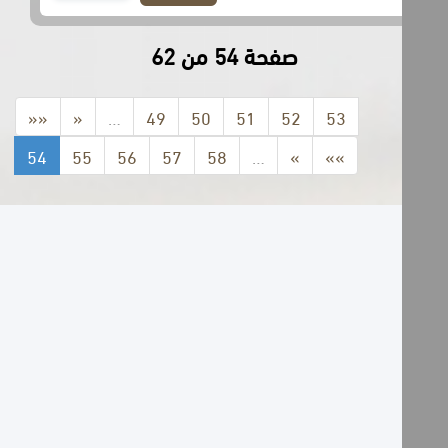
صفحة 54 من 62
««
«
…
49
50
51
52
53
54
55
56
57
58
…
»
»»