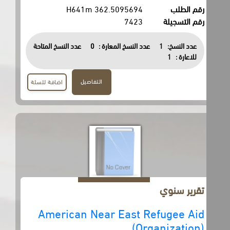
رقم الطلب
362.5095694 H641m
رقم التسجيلة
7423
عدد النسخ:
1
عدد النسخ المعارة :
0
عدد النسخ المتاحة
للاعارة :
1
التفاصيل
اضافة للسلة
تقرير سنوي
American Near East Refugee Aid
(Organization)