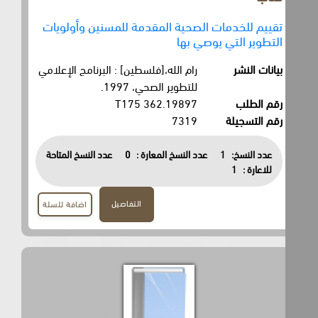
تقييم للخدمات الصحية المقدمة للمسنين وأولويات
التطوير التي يوصي بها
بيانات النشر
رام الله،[فلسطين] : البرنامج الإعلامي
للتطوير الصحي، 1997.
رقم الطلب
362.19897 T175
رقم التسجيلة
7319
عدد النسخ:
1
عدد النسخ المعارة :
0
عدد النسخ المتاحة
للاعارة :
1
التفاصيل
اضافة للسلة