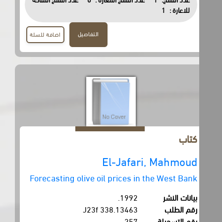
للاعارة :
1
التفاصيل
اضافة للسلة
كتاب
El-Jafari, Mahmoud
Forecasting olive oil prices in the West Bank
بيانات النشر
1992.
رقم الطلب
338.13463 J23f
رقم التسجيلة
257