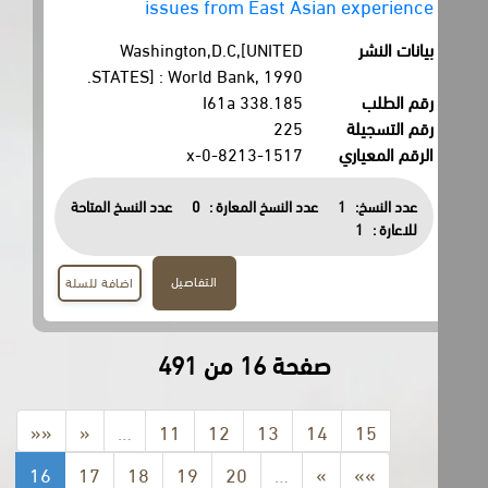
issues from East Asian experience
بيانات النشر
Washington,D.C,[UNITED
STATES] : World Bank, 1990.
رقم الطلب
338.185 I61a
رقم التسجيلة
225
الرقم المعياري
0-8213-1517-x
عدد النسخ:
1
عدد النسخ المعارة :
0
عدد النسخ المتاحة
للاعارة :
1
التفاصيل
اضافة للسلة
صفحة 16 من 491
««
«
…
11
12
13
14
15
16
17
18
19
20
…
»
»»