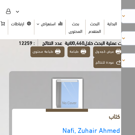
البداية
البحث
بحث
استعراض
ارتباطات
السلة
المتقدم
المحتوى
عملية البحث خلال0,460ثانية
عدد النتائج
: 12259
عرض كجدول
طباعة
طباعة محتوى
عودة للنتائج
كتاب
Nafi, Zuhair Ahmed