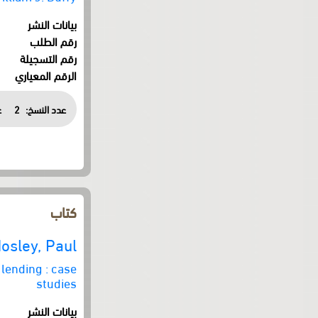
بيانات النشر
رقم الطلب
رقم التسجيلة
الرقم المعياري
عدد النسخ:
2
ع
كتاب
osley, Paul
lending : case
studies
بيانات النشر