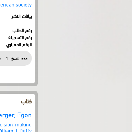
merican society
بيانات النشر
رقم الطلب
رقم التسجيلة
الرقم المعياري
عدد النسخ:
1
ع
كتاب
rger, Egon
cision-making
lliam J. Duffy