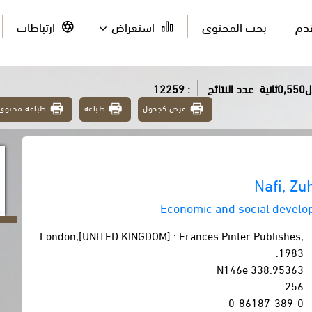
قدم
بحث المحتوى
استعراض
ارتباطات
ية
عدد النتائج
: 12259
عرض كجدول
طباعة
طباعة محتوى
Nafi, Z
Economic and social develo
London,[UNITED KINGDOM] : Frances Pinter Publishes,
1983.
338.95363 N146e
256
0-86187-389-0