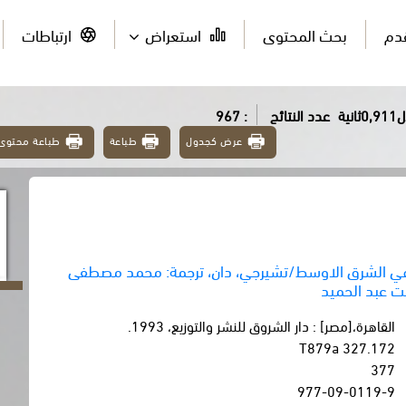
قدم
بحث المحتوى
استعراض
ارتباطات
ية
عدد النتائج
: 967
عرض كجدول
طباعة
طباعة محتوى
 في الشرق الاوسط/تشيرجي، دان، ترجمة: محمد مصطفى
فت عبد الحميد
القاهرة،[مصر] : دار الشروق للنشر والتوزيع، 1993.
327.172 T879a
377
977-09-0119-9