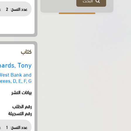
البحث
عدد النسخ:
2
ع
كتاب
hards, Tony
 West Bank and
xes, D, E, F, G
بيانات النشر
رقم الطلب
رقم التسجيلة
عدد النسخ:
1
ع