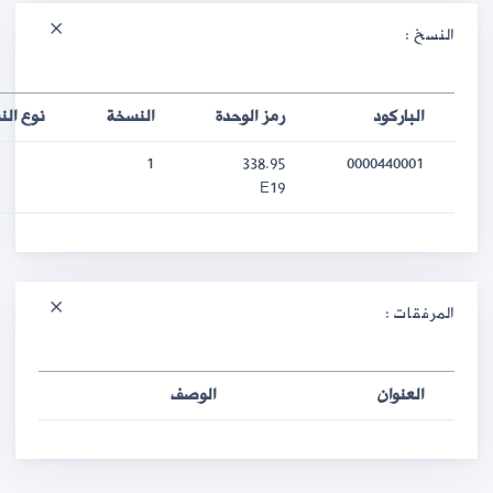
النسخ :
الباركود
رمز الوحدة
النسخة
نوع ال
1
338.95
0000440001
E19
المرفقات :
العنوان
الوصف